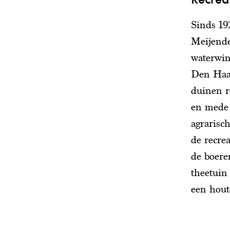
Sinds 19
Meijende
waterwin
Den Haag
duinen r
en mede 
agrarisch
de recrea
de boere
theetuin
een hout