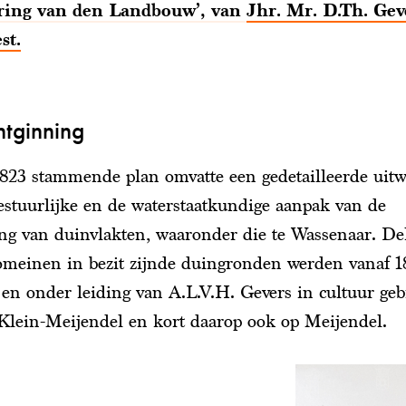
ring van den Landbouw’, van
Jhr. Mr. D.Th. Gev
st.
ntginning
1823 stammende plan omvatte een gedetailleerde uit
estuurlijke en de waterstaatkundige aanpak van de
ng van duinvlakten, waaronder die te Wassenaar. De
omeinen in bezit zijnde duingronden werden vanaf 1
f en onder leiding van A.L.V.H. Gevers in cultuur geb
 Klein-Meijendel en kort daarop ook op Meijendel.