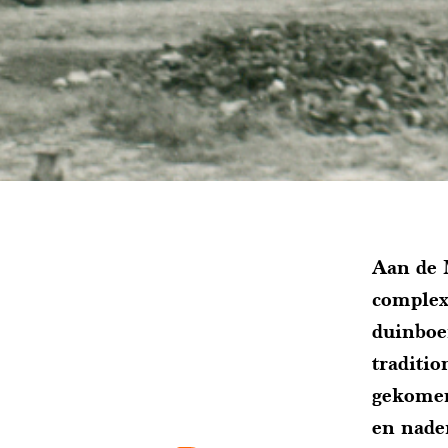
Aan de M
complex 
duinboer
traditio
gekomen
en nader