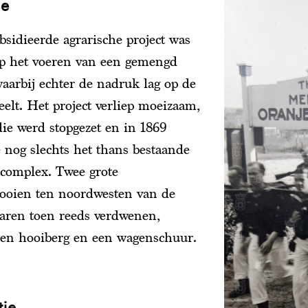
ie
bsidieerde agrarische project was
op het voeren van een gemengd
waarbij echter de nadruk lag op de
eelt. Het project verliep moeizaam,
die werd stopgezet en in 1869
e nog slechts het thans bestaande
jcomplex. Twee grote
ooien ten noordwesten van de
waren toen reeds verdwenen,
een hooiberg en een wagenschuur.
tie