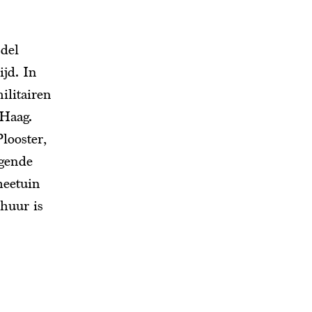
del
ijd. In
ilitairen
 Haag.
looster,
ggende
heetuin
chuur is