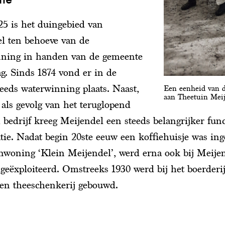
25 is het duingebied van
l ten behoeve van de
ning in handen van de gemeente
. Sinds 1874 vond er in de
eeds waterwinning plaats. Naast,
Een eenheid van d
aan Theetuin Mei
als gevolg van het teruglopend
 bedrijf kreeg Meijendel een steeds belangrijker func
tie. Nadat begin 20ste eeuw een koffiehuisje was inge
nwoning ‘Klein Meijendel’, werd erna ook bij Meije
 geëxploiteerd. Omstreeks 1930 werd bij het boerder
en theeschenkerij gebouwd.