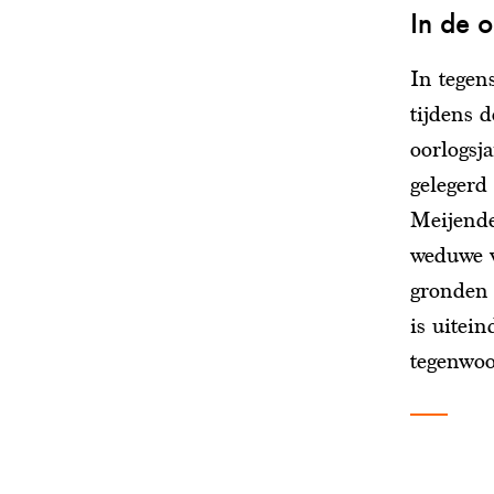
In de 
In tegens
tijdens 
oorlogsj
gelegerd
Meijende
weduwe v
gronden 
is uitei
tegenwoo