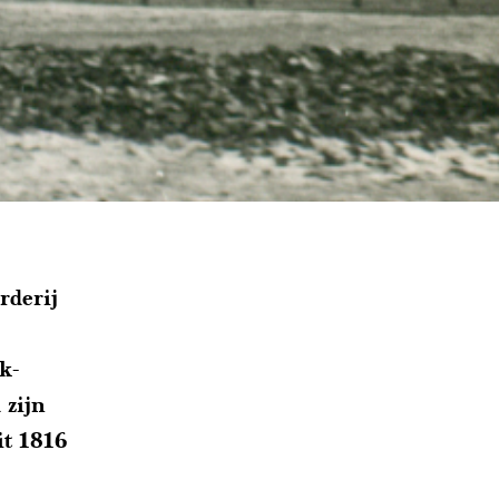
rderij
k-
 zijn
it 1816