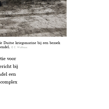
e Duitse kriegsmarine bij een bezoek
jendel.
E. Wolthaus
tie voor
richt bij
ndel een
ijcomplex