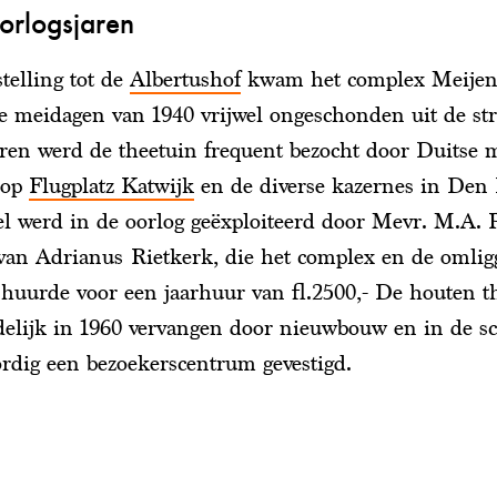
oorlogsjaren
telling tot de
Albertushof
kwam het complex Meijen
de meidagen van 1940 vrijwel ongeschonden uit de str
aren werd de theetuin frequent bezocht door Duitse m
 op
Flugplatz Katwijk
en de diverse kazernes in Den
l werd in de oorlog geëxploiteerd door Mevr. M.A. P
an Adrianus Rietkerk, die het complex en de omli
huurde voor een jaarhuur van fl.2500,- De houten t
ndelijk in 1960 vervangen door nieuwbouw en in de s
rdig een bezoekerscentrum gevestigd.