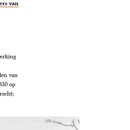
ers van
werking
len van
830 op
racht;