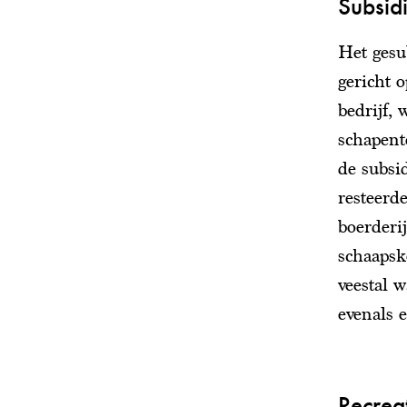
Subsid
Het gesu
gericht 
bedrijf, 
schapent
de subsi
resteerd
boerderi
schaapsk
veestal 
evenals 
Recrea