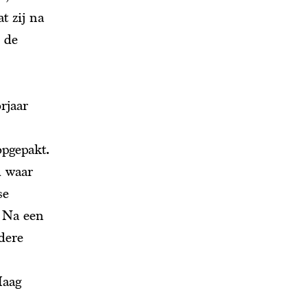
t zij na
 de
rjaar
pgepakt.
d waar
se
. Na een
dere
Haag