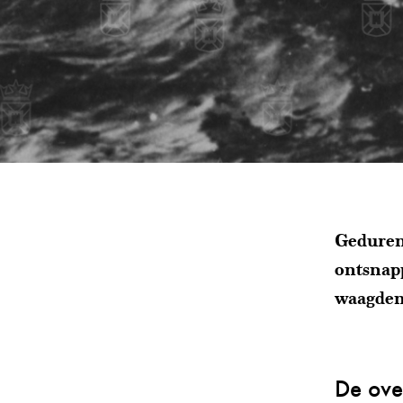
Geduren
ontsnap
waagden 
De ove