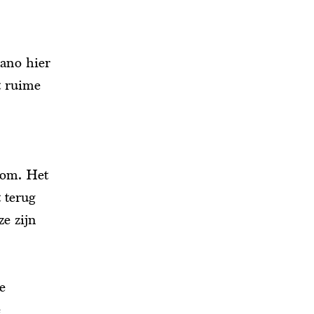
kano hier
t ruime
 om. Het
 terug
e zijn
e
e