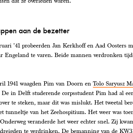
hten dat ze overleden waren.
ppen aan de bezetter
ruari ’41 probeerden Jan Kerkhoff en Aad Oosters m
r Engeland te varen. Beide mannen verdronken tij
ril 1941 waagden Pim van Doorn en
Tolo Saryusz M
. De in Delft studerende corpsstudent Pim had al ee
over te steken, maar dit was mislukt. Het tweetal ber
het tunneltje van het Zeehospitium. Het weer was toe
. Onderweg veranderde het weer echter snel. Zij kwa
dreigden te verdrinken. De bemanning van de KW3