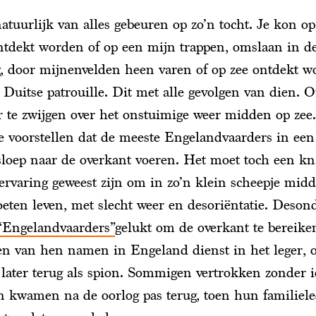
atuurlijk van alles gebeuren op zo’n tocht. Je kon op
ntdekt worden of op een mijn trappen, omslaan in d
, door mijnenvelden heen varen of op zee ontdekt w
 Duitse patrouille. Dit met alle gevolgen van dien.
 te zwijgen over het onstuimige weer midden op zee
je voorstellen dat de meeste Engelandvaarders in een
sloep naar de overkant voeren. Het moet toch een k
 ervaring geweest zijn om in zo’n klein scheepje mid
oeten leven, met slecht weer en desoriëntatie. Deson
“Engelandvaarders”
gelukt om de overkant te bereike
 van hen namen in Engeland dienst in het leger, o
ater terug als spion. Sommigen vertrokken zonder ie
n kwamen na de oorlog pas terug, toen hun familiele