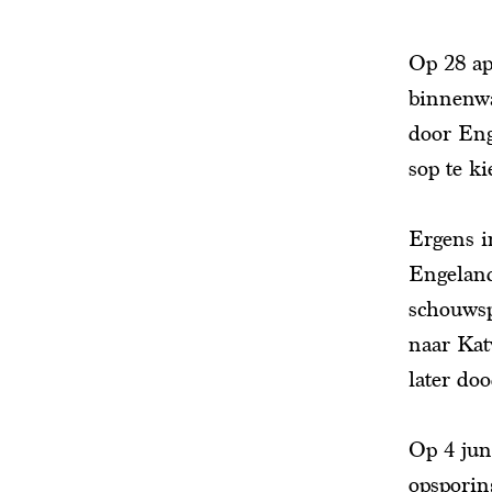
Op 28 ap
binnenwa
door Eng
sop te ki
Ergens i
Engeland
schouwsp
naar Kat
later do
Op 4 jun
opsporin