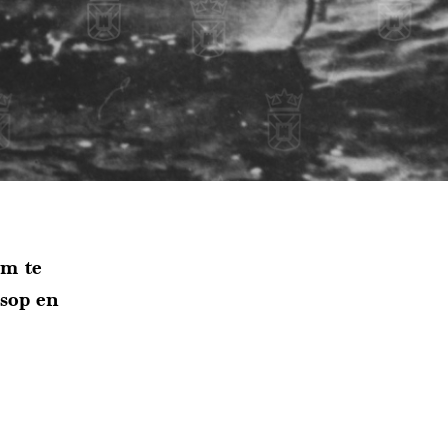
om te
sop en