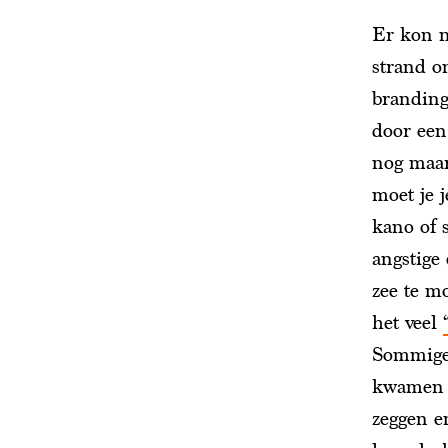
Er kon n
strand o
branding
door een
nog maar
moet je 
kano of 
angstige
zee te m
het veel
Sommigen
kwamen l
zeggen e