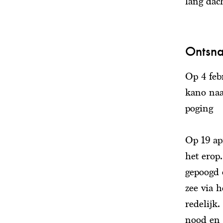
lang dac
Ontsna
Op 4 feb
kano naa
poging
Op 19 ap
het erop
gepoogd 
zee via 
redelijk
nood en 