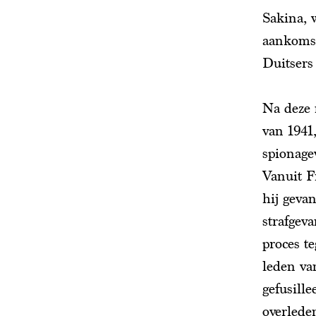
Sakina, 
aankomst
Duitsers
Na deze 
van 1941
spionage
Vanuit F
hij geva
strafgev
proces t
leden va
gefusill
overlede