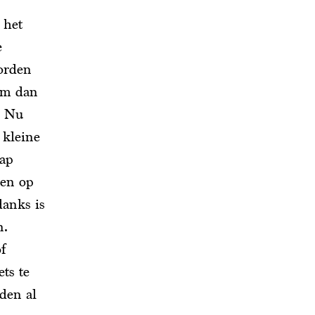
 het
e
orden
 Om dan
. Nu
 kleine
nap
den op
danks is
n.
f
ts te
den al