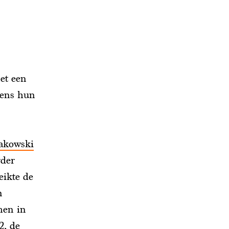
et een
dens hun
akowski
rder
eikte de
n
men in
2, de